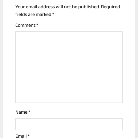
v
Your email address will not be published.
Required
fields are marked
*
i
Comment
*
g
a
t
i
o
n
Name
*
Email
*