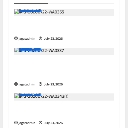
Chhattisgarh
छत्तीसगढ़ में पूर्णतः डिजिटल एफआईआर प्रणाली लागू
करने वाला प्रथम जिला बना दुर्ग
jagatadmin
July 23, 2026
Chhattisgarh
आयुक्त ने विभिन्न जोनों का किया निरीक्षण, जलभराव
और सफाई व्यवस्था को लेकर अधिकारियों को दिए
निर्देश
jagatadmin
July 23, 2026
Chhattisgarh
विद्यालय के 100 गज के दायरे में तम्बाकू उत्पादों की
बिक्री पर प्रतिबंध
jagatadmin
July 23, 2026