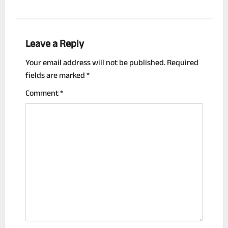
t
n
a
Leave a Reply
v
Your email address will not be published.
Required
fields are marked
*
i
Comment
*
g
a
t
i
o
n