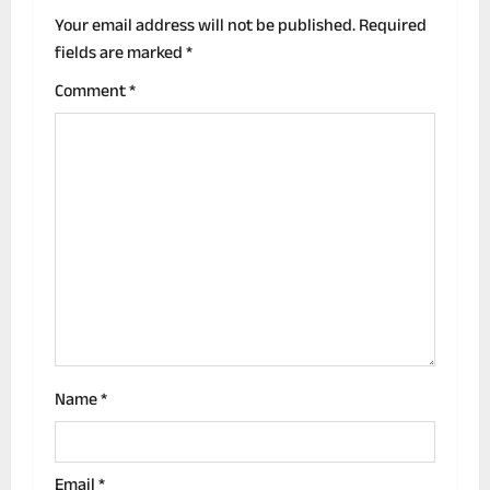
v
Your email address will not be published.
Required
fields are marked
*
i
Comment
*
g
a
t
i
o
n
Name
*
Email
*