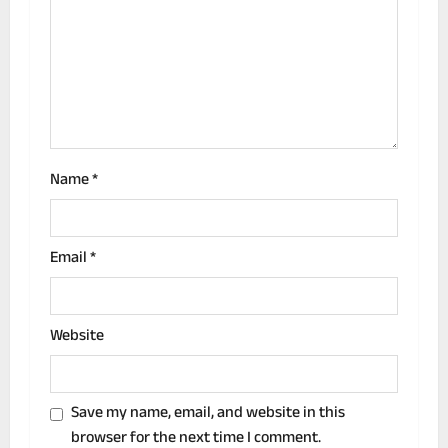
a
t
i
o
n
Name
*
Email
*
Website
Save my name, email, and website in this
browser for the next time I comment.