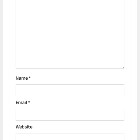
a
t
i
o
n
Name
*
Email
*
Website