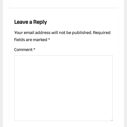
n
a
Leave a Reply
v
Your email address will not be published.
Required
i
fields are marked
*
g
Comment
*
a
t
i
o
n