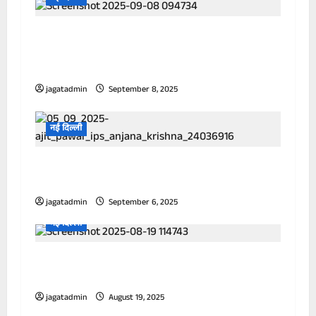
राहुल गांधी की नागरिकता को लेकर हाई कोर्ट का
रुख करने वाले बीजेपी कार्यकर्ता को ईडी ने तलब
किया
jagatadmin
September 8, 2025
नई दिल्ली
‘तुम्हारे अंदर इतनी हिम्मत है क्या’, कौन हैं महिला IPS
अधिकारी जिन्होंने पवार को नहीं पहचाना
jagatadmin
September 6, 2025
नई दिल्ली
Mach 5 की गर्जना, आसमान से लेजर की बरसात! 6th
Gen का घातक फाइटर जेट भारत को बना देगा अजेय
jagatadmin
August 19, 2025